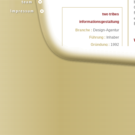
two tribes
informationsgestaltung
Branche :
Design-Agentur
Führung :
Inhaber
Gründung :
1992
Rechtsform :
GmbH
Stammkapital :
100.000 Euro
Unternehmenssitz :
Stuttgart
Wir arbeiten. Sie urteilen.
Sie sind herzlich
eingeladen, unsere
Arbeit zu
begutachten:
In der Sektion
„work“ servieren wir
Ihnen einen
Querschnitt mit