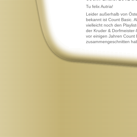
Neu
Tu felix Autria!
Leider außerhalb von Öste
bekannt ist Count Basic. Al
vielleicht noch den Playlis
der Kruder & Dorfmeister-
vor einigen Jahren Count 
zusammengeschnitten ha
Neu
Etwas zu unrecht in die A
gestellt, haut einem Count
ausgefeilte und teilweise 
tanzbare R'n'B-Tracks um
Und die Stimme von Kelly
locker in die Oberliga der
Neu