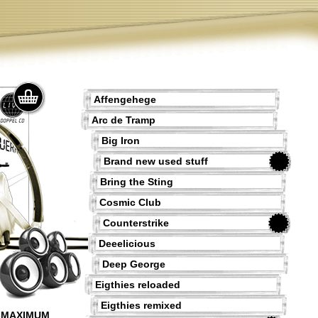
Affengehege
Arc de Tramp
Big Iron
Brand new used stuff
Bring the Sting
Cosmic Club
Counterstrike
Deeelicious
Deep George
Eigthies reloaded
Eigthies remixed
-MAXIMUM