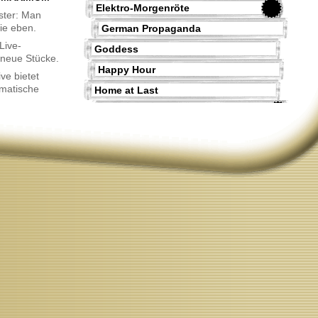
Elektro-Morgenröte
ister: Man
sie eben.
German Propaganda
Live-
Goddess
 neue Stücke.
Happy Hour
ve bietet
omatische
Home at Last
Inkognito
Live Jazz
Livewerk
Mo'Music
Mr. Klum comes again
My Name is Arnold
No Pop?
Orbital Classics
Propeller
Simply Paris
Smart Electronics