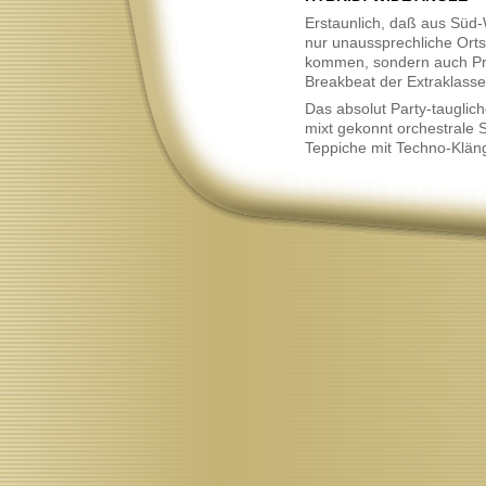
Neu
Erstaunlich, daß aus Süd-
nur unaussprechliche Or
kommen, sondern auch Pr
Breakbeat der Extraklasse
Das absolut Party-tauglic
mixt gekonnt orchestrale S
Teppiche mit Techno-Klän
Neu
unverzichtbaren, elegisch
Frauenstimmen.
Top-Empfehlung für die Kl
Sammlung: Nicht zu Hard
Arbeiten, nicht zu weichge
Dancefloor.
Wer der König sein will, b
die Special-Edition "Wider 
nur noch als teurer UK-Im
haben ist. Oder aus dunkle
Neu