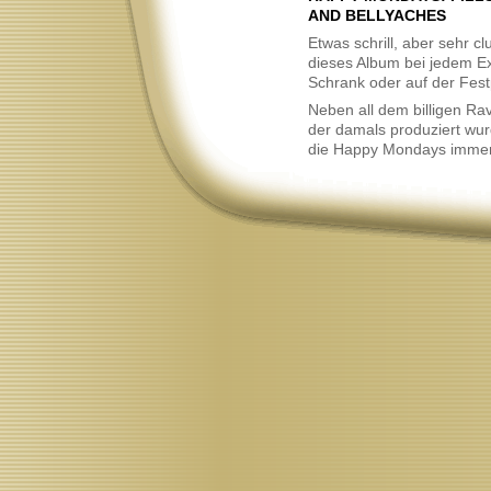
Neu
AND BELLYACHES
Etwas schrill, aber sehr 
dieses Album bei jedem E
Schrank oder auf der Festp
Neben all dem billigen R
der damals produziert wur
die Happy Mondays imme
Neu
meilenweit hervor ... wenn
mal nüchtern sind.
Neu