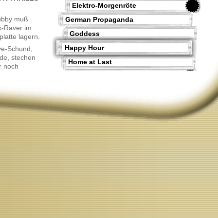
Elektro-Morgenröte
clubby muß
German Propaganda
x-Raver im
Goddess
latte lagern.
Happy Hour
ave-Schund,
de, stechen
Home at Last
r noch
 sie gerade
Inkognito
Live Jazz
Livewerk
Mo'Music
Mr. Klum comes again
My Name is Arnold
No Pop?
Orbital Classics
Propeller
Simply Paris
Smart Electronics