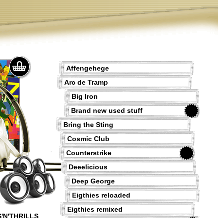
Affengehege
Arc de Tramp
Big Iron
Brand new used stuff
Bring the Sting
Cosmic Club
Counterstrike
Deeelicious
Deep George
Eigthies reloaded
Eigthies remixed
'N'THRILLS